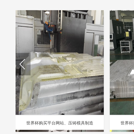
世界杯购买平台网站、压铸模具制造
世界杯