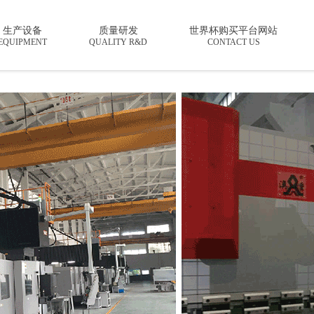
生产设备
质量研发
世界杯购买平台网站
EQUIPMENT
QUALITY R&D
CONTACT US