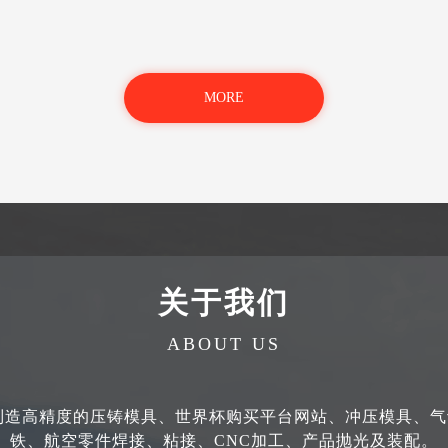
MORE
关于我们
ABOUT US
注塑机和压铸机零件加工
注塑机和压铸机零件加
制造高精度的压铸模具、世界杯购买平台网站、冲压模具、
铁、航空零件焊接、粘接、CNC加工、产品抛光及装配。