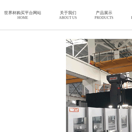
世界杯购买平台网站
关于我们
产品展示
HOME
ABOUT US
PRODUCTS