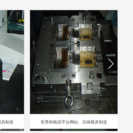
模具制造
世界杯购买平台网站、压铸模具制造