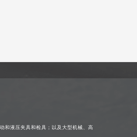
工
注塑机和压铸机零件加工
气动和液压夹具和检具；以及大型机械、高