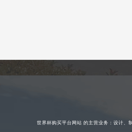
注塑机和压铸机零件加工
世界杯购买平台网站 的主营业务：设计、