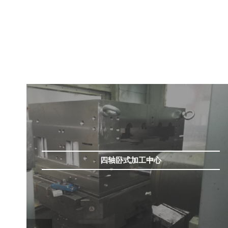
四轴卧式加工中心