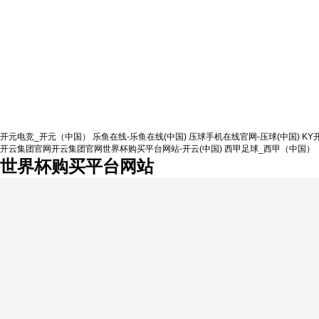
开元电竞_开元（中国）
乐鱼在线-乐鱼在线(中国)
压球手机在线官网-压球(中国)
KY
开云集团官网开云集团官网世界杯购买平台网站-开云(中国)
西甲足球_西甲（中国）
世界杯购买平台网站