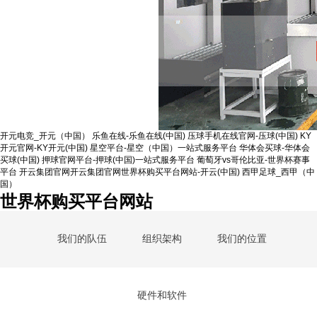
开元电竞_开元（中国）
乐鱼在线-乐鱼在线(中国)
压球手机在线官网-压球(中国)
KY
开元官网-KY开元(中国)
星空平台-星空（中国）一站式服务平台
华体会买球-华体会
买球(中国)
押球官网平台-押球(中国)一站式服务平台
葡萄牙vs哥伦比亚-世界杯赛事
平台
开云集团官网开云集团官网世界杯购买平台网站-开云(中国)
西甲足球_西甲（中
国）
世界杯购买平台网站
我们的队伍
组织架构
我们的位置
硬件和软件