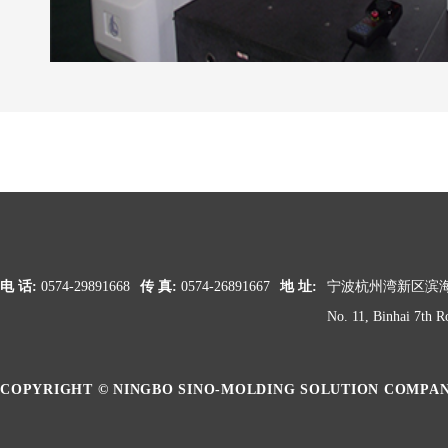
电 话:
0574-29891668
传 真:
0574-26891667
地 址:
宁波杭州湾新区滨海
No. 11, Binhai 7th 
COPYRIGHT © NINGBO SINO-MOLDING SOLUTION COMPAN