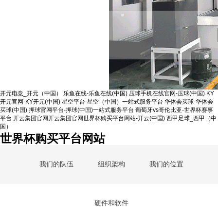
开元电竞_开元（中国）
乐鱼在线-乐鱼在线(中国)
压球手机在线官网-压球(中国)
KY
开元官网-KY开元(中国)
星空平台-星空（中国）一站式服务平台
华体会买球-华体会
买球(中国)
押球官网平台-押球(中国)一站式服务平台
葡萄牙vs哥伦比亚-世界杯赛事
平台
开云集团官网开云集团官网世界杯购买平台网站-开云(中国)
西甲足球_西甲（中
国）
世界杯购买平台网站
我们的队伍
组织架构
我们的位置
硬件和软件