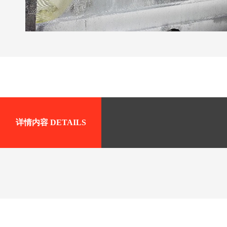
详情内容 DETAILS