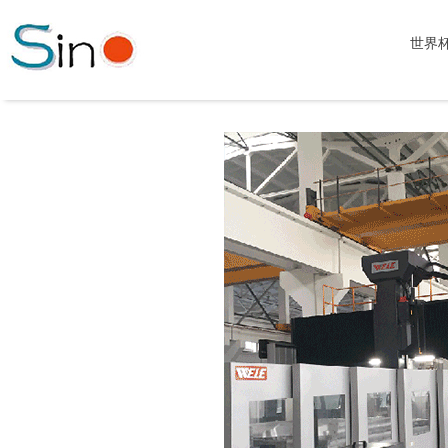
世界杯购买平台网站
世界